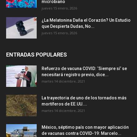
microbiano
jueves 15 enero, 2026
¿La Melatonina Daña el Corazón? Un Estudio
que Despierta Dudas, No...
jueves 15 enero, 2026
ENTRADAS POPULARES
Refuerzo de vacuna COVID: ‘Siempre sí’ se
necesitará registro previo, dice...
martes 14 diciembre, 2021
La trayectoria de uno de los tornados más
mortíferos de EE.UU....
martes 14 diciembre, 2021
México, séptimo país con mayor aplicación
de vacunas contra COVID-19: Marcelo...