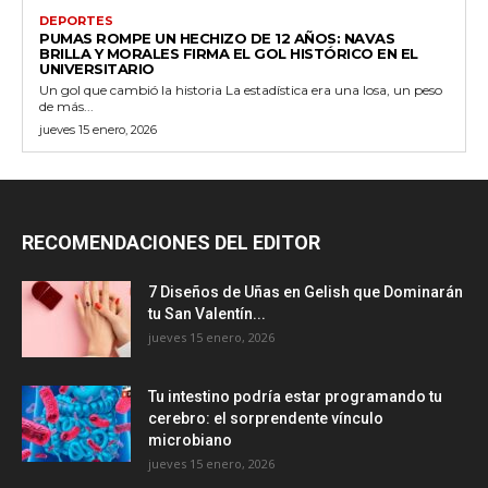
DEPORTES
PUMAS ROMPE UN HECHIZO DE 12 AÑOS: NAVAS
BRILLA Y MORALES FIRMA EL GOL HISTÓRICO EN EL
UNIVERSITARIO
Un gol que cambió la historia La estadística era una losa, un peso
de más...
jueves 15 enero, 2026
RECOMENDACIONES DEL EDITOR
7 Diseños de Uñas en Gelish que Dominarán
tu San Valentín...
jueves 15 enero, 2026
Tu intestino podría estar programando tu
cerebro: el sorprendente vínculo
microbiano
jueves 15 enero, 2026