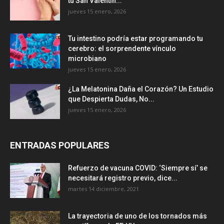
tu San Valentín...
jueves 15 enero, 2026
Tu intestino podría estar programando tu
cerebro: el sorprendente vínculo
microbiano
jueves 15 enero, 2026
¿La Melatonina Daña el Corazón? Un Estudio
que Despierta Dudas, No...
jueves 15 enero, 2026
ENTRADAS POPULARES
Refuerzo de vacuna COVID: ‘Siempre sí’ se
necesitará registro previo, dice...
martes 14 diciembre, 2021
La trayectoria de uno de los tornados más