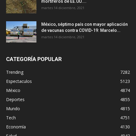
mortíferos de EE.UU....
martes 14 diciembre, 2021
México, séptimo país con mayor aplicación
de vacunas contra COVID-19: Marcelo...
martes 14 diciembre, 2021
CATEGORÍA POPULAR
Trending
7282
Espectaculos
5123
México
4874
Deportes
4855
Mundo
4815
Tech
4751
Economía
4130
Salud
4042