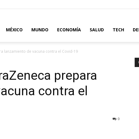
MÉXICO
MUNDO
ECONOMÍA
SALUD
TECH
DE
a lanzamiento de vacuna contra el Covid-19
traZeneca prepara
acuna contra el
0