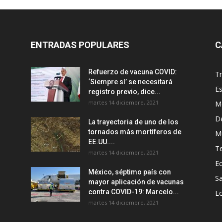
ENTRADAS POPULARES
C
Refuerzo de vacuna COVID:
T
‘Siempre sí’ se necesitará
E
registro previo, dice...
martes 14 diciembre, 2021
M
D
La trayectoria de uno de los
tornados más mortíferos de
M
EE.UU....
T
martes 14 diciembre, 2021
E
México, séptimo país con
Sa
mayor aplicación de vacunas
contra COVID-19: Marcelo...
Lo
martes 14 diciembre, 2021