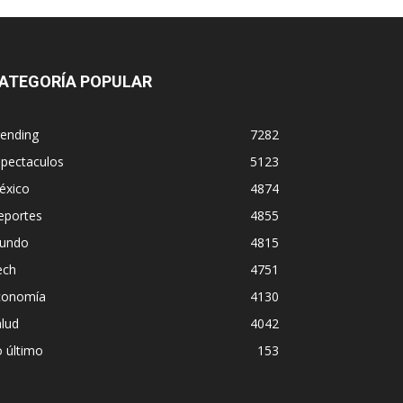
ATEGORÍA POPULAR
rending
7282
spectaculos
5123
éxico
4874
eportes
4855
undo
4815
ech
4751
conomía
4130
lud
4042
 último
153