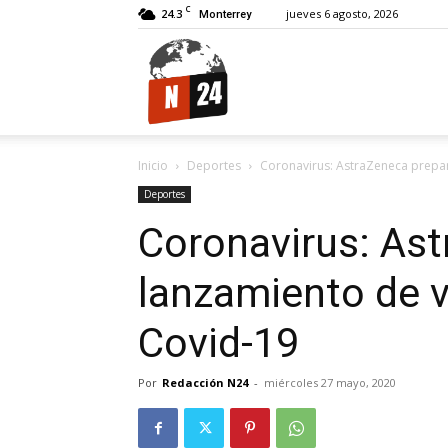
C
24.3
jueves 6 agosto, 2026
Monterrey
N24.
Inicio
Deportes
Coronavirus: AstraZeneca prepar
Deportes
Coronavirus: As
lanzamiento de v
Covid-19
Por
Redacción N24
-
miércoles 27 mayo, 2020