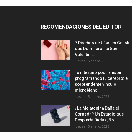
RECOMENDACIONES DEL EDITOR
7 Diseños de Uñas en Gelish
que Dominarán tu San
Valentín...
jueves 15 enero, 2026
Tu intestino podría estar
programando tu cerebro: el
sorprendente vínculo
microbiano
jueves 15 enero, 2026
¿La Melatonina Daña el
Corazón? Un Estudio que
Despierta Dudas, No...
jueves 15 enero, 2026