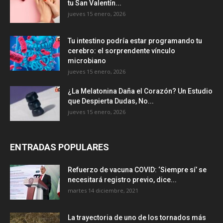
tu San Valentín...
jueves 15 enero, 2026
Tu intestino podría estar programando tu
cerebro: el sorprendente vínculo
microbiano
jueves 15 enero, 2026
¿La Melatonina Daña el Corazón? Un Estudio
que Despierta Dudas, No...
jueves 15 enero, 2026
ENTRADAS POPULARES
Refuerzo de vacuna COVID: ‘Siempre sí’ se
necesitará registro previo, dice...
martes 14 diciembre, 2021
La trayectoria de uno de los tornados más