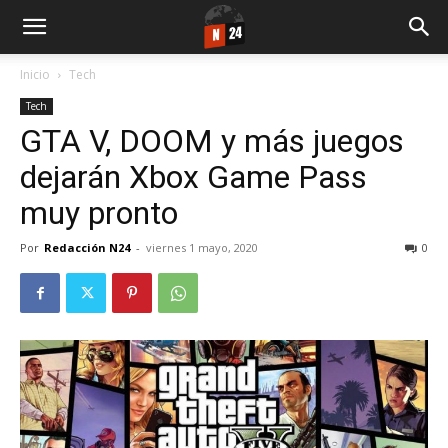
Inicio
Tech
Tech
GTA V, DOOM y más juegos
dejarán Xbox Game Pass
muy pronto
Por
Redacción N24
-
viernes 1 mayo, 2020
0