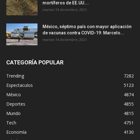
mortíferos de EE.UU....
martes 14 diciembre, 2021
México, séptimo país con mayor aplicación
de vacunas contra COVID-19: Marcelo...
martes 14 diciembre, 2021
CATEGORÍA POPULAR
Trending
7282
Espectaculos
5123
México
4874
Deportes
4855
Mundo
4815
Tech
4751
Economía
4130