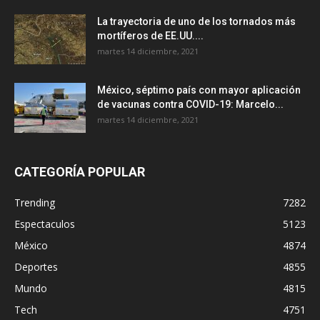
La trayectoria de uno de los tornados más
mortíferos de EE.UU....
martes 14 diciembre, 2021
México, séptimo país con mayor aplicación
de vacunas contra COVID-19: Marcelo...
martes 14 diciembre, 2021
CATEGORÍA POPULAR
Trending
7282
Espectaculos
5123
México
4874
Deportes
4855
Mundo
4815
Tech
4751