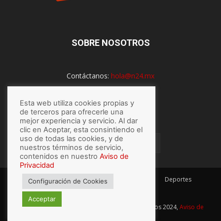
SOBRE NOSOTROS
Contáctanos:
hola@n24.mx
Esta web utiliza cookies propias y
SÍGUENOS
de terceros para ofrecerle una
mejor experiencia y servicio. Al dar
clic en Aceptar, esta consintiendo el
uso de todas las cookies, y de
nuestros términos de servicio,
contenidos en nuestro
Aviso de
Privacidad
México
Mundo
Economía
Salud
Tech
Deportes
Configuración de Cookies
Espectaculos
Lo último
Acceptar
© Hecho con
por N24.mx, Derechos Reservados 2024,
Aviso de
privacidad