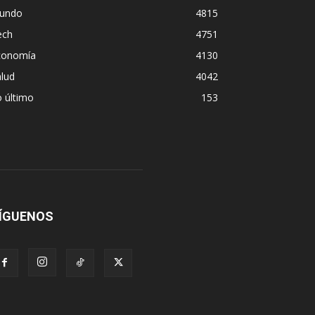
undo
4815
ech
4751
conomía
4130
lud
4042
 último
153
ÍGUENOS