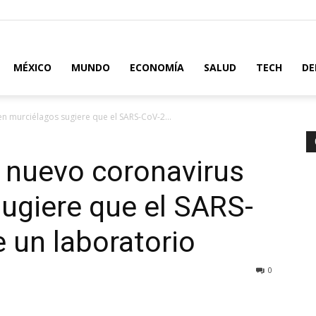
MÉXICO
MUNDO
ECONOMÍA
SALUD
TECH
DE
en murciélagos sugiere que el SARS-CoV-2...
n nuevo coronavirus
ugiere que el SARS-
e un laboratorio
0