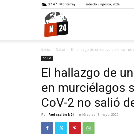
C
27.4
sábado 8 agosto, 2026
Monterrey
N24.
Inicio
Salud
El hallazgo de un nuevo coronavirus 
Salud
El hallazgo de u
en murciélagos s
CoV-2 no salió d
Por
Redacción N24
-
miércoles 13 mayo, 2020