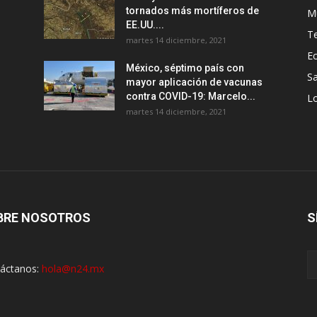
tornados más mortíferos de
M
EE.UU....
T
martes 14 diciembre, 2021
E
México, séptimo país con
Sa
mayor aplicación de vacunas
contra COVID-19: Marcelo...
Lo
martes 14 diciembre, 2021
BRE NOSOTROS
S
áctanos:
hola@n24.mx