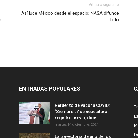
Artículo siguiente
Así luce México desde el espacio; NASA difunde
r
foto
ENTRADAS POPULARES
C
Refuerzo de vacuna COVID:
T
‘Siempre sí’ se necesitará
E
registro previo, dice...
martes 14 diciembre, 2021
M
D
La trayectoria de uno de los