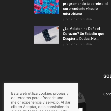
programando tu cerebro: el
sorprendente vínculo
microbiano
jueves 15 enero, 2026
¿La Melatonina Daña el
Corazón? Un Estudio que
Despierta Dudas, No...
jueves 15 enero, 2026
SO
Esta web utiliza cookies propias y
Cont
de terceros para ofrecerle una
mejor experiencia y servicio. Al dar
clic en Aceptar, esta consintiendo