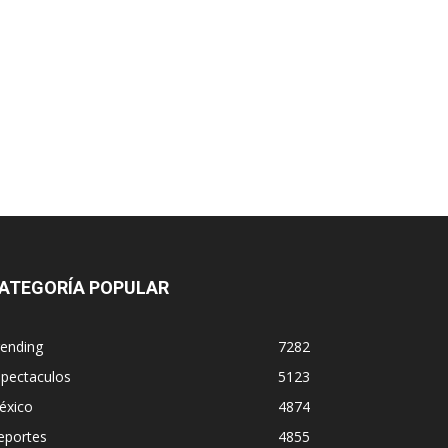
ATEGORÍA POPULAR
rending
7282
spectaculos
5123
éxico
4874
eportes
4855