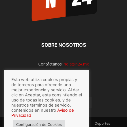
SOBRE NOSOTROS
Contáctanos:
hola@n24.mx
Esta web utiliza cookies propias y
de terceros para ofrecerle una
SÍGUENOS
mejor experiencia y servicio. Al dar
clic en Aceptar, esta consintiendo el
uso de todas las cookies, y de
nuestros términos de servicio,
contenidos en nuestro
Aviso de
Privacidad
México
Mundo
Economía
Salud
Tech
Deportes
Configuración de Cookies