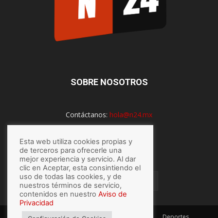
SOBRE NOSOTROS
Contáctanos:
hola@n24.mx
Esta web utiliza cookies propias y
de terceros para ofrecerle una
SÍGUENOS
mejor experiencia y servicio. Al dar
clic en Aceptar, esta consintiendo el
uso de todas las cookies, y de
nuestros términos de servicio,
contenidos en nuestro
Aviso de
Privacidad
México
Mundo
Economía
Salud
Tech
Deportes