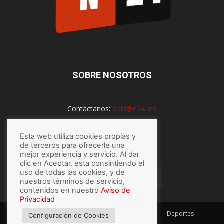
SOBRE NOSOTROS
Contáctanos:
hola@n24.mx
Esta web utiliza cookies propias y
SÍGUENOS
de terceros para ofrecerle una
mejor experiencia y servicio. Al dar
clic en Aceptar, esta consintiendo el
uso de todas las cookies, y de
nuestros términos de servicio,
contenidos en nuestro
Aviso de
Privacidad
México
Mundo
Economía
Salud
Tech
Deportes
Configuración de Cookies