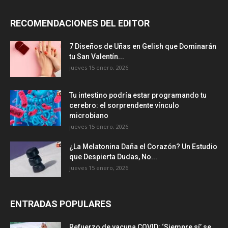
RECOMENDACIONES DEL EDITOR
7 Diseños de Uñas en Gelish que Dominarán
tu San Valentín...
jueves 15 enero, 2026
Tu intestino podría estar programando tu
cerebro: el sorprendente vínculo
microbiano
jueves 15 enero, 2026
¿La Melatonina Daña el Corazón? Un Estudio
que Despierta Dudas, No...
jueves 15 enero, 2026
ENTRADAS POPULARES
Refuerzo de vacuna COVID: ‘Siempre sí’ se