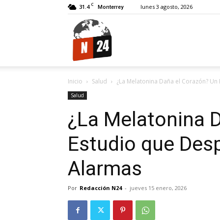
C
31.4
lunes 3 agosto, 2026
Monterrey
N24.
Inicio
Salud
¿La Melatonina Daña el Corazón? Un
Salud
¿La Melatonina 
Estudio que Desp
Alarmas
Por
Redacción N24
-
jueves 15 enero, 2026