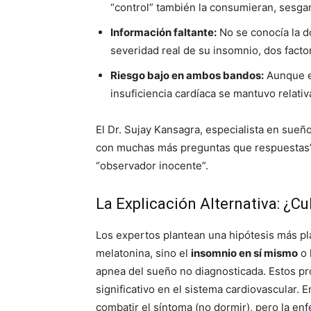
“control” también la consumieran, sesga
Información faltante:
No se conocía la do
severidad real de su insomnio, dos facto
Riesgo bajo en ambos bandos:
Aunque el
insuficiencia cardíaca se mantuvo relat
El Dr. Sujay Kansagra, especialista en sueñ
con muchas más preguntas que respuestas”
“observador inocente”.
La Explicación Alternativa: ¿C
Los expertos plantean una hipótesis más plau
melatonina, sino el
insomnio en sí mismo
o 
apnea del sueño no diagnosticada. Estos p
significativo en el sistema cardiovascular. 
combatir el síntoma (no dormir), pero la e