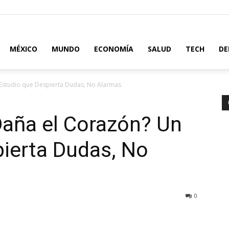
MÉXICO
MUNDO
ECONOMÍA
SALUD
TECH
DE
 Estudio que Despierta Dudas, No Alarmas
Daña el Corazón? Un
ierta Dudas, No
0