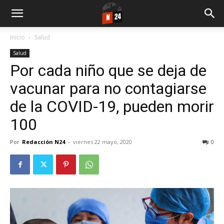
Inicio
Salud
Salud
Por cada niño que se deja de
vacunar para no contagiarse
de la COVID-19, pueden morir
100
Por
Redacción N24
-
viernes 22 mayo, 2020
0