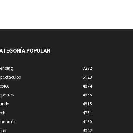
ATEGORÍA POPULAR
rending
7282
spectaculos
5123
éxico
4874
eportes
4855
undo
4815
ech
4751
conomía
4130
lud
4042