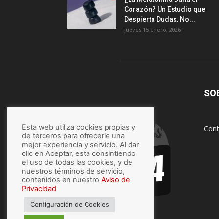
Corazón? Un Estudio que
Despierta Dudas, No...
jueves 15 enero, 2026
SO
Esta web utiliza cookies propias y
Cont
de terceros para ofrecerle una
mejor experiencia y servicio. Al dar
clic en Aceptar, esta consintiendo
el uso de todas las cookies, y de
nuestros términos de servicio,
contenidos en nuestro
Aviso de
Privacidad
Configuración de Cookies