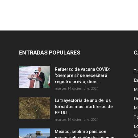
ENTRADAS POPULARES
C
Refuerzo de vacuna COVID:
T
‘Siempre sí’ se necesitará
E
registro previo, dice...
martes 14 diciembre, 2021
M
D
La trayectoria de uno de los
tornados más mortíferos de
M
EE.UU....
T
martes 14 diciembre, 2021
E
México, séptimo país con
Sa
mayor aplicación de vacunas