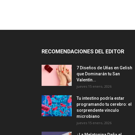
RECOMENDACIONES DEL EDITOR
7 Diseños de Uñas en Gelish
que Dominarán tu San
Valentín...
jueves 15 enero, 2026
Tu intestino podría estar
programando tu cerebro: el
sorprendente vínculo
microbiano
jueves 15 enero, 2026
¿La Melatonina Daña el