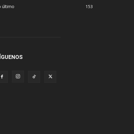
 último
153
ÍGUENOS