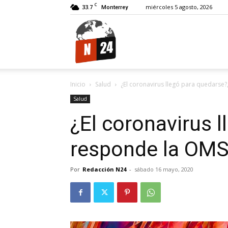
C
33.7
miércoles 5 agosto, 2026
Monterrey
N24.
Inicio
Salud
¿El coronavirus llegó para quedarse
Salud
¿El coronavirus 
responde la OM
Por
Redacción N24
-
sábado 16 mayo, 2020