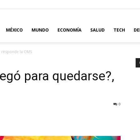
MÉXICO
MUNDO
ECONOMÍA
SALUD
TECH
DE
?, responde la OMS
llegó para quedarse?,
S
0