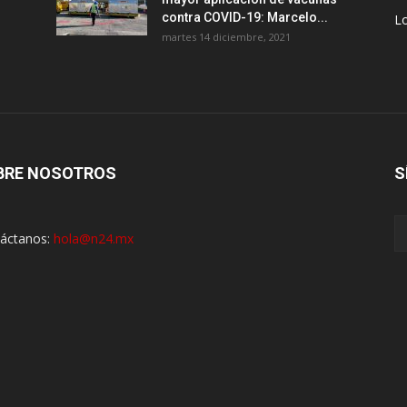
contra COVID-19: Marcelo...
Lo
martes 14 diciembre, 2021
BRE NOSOTROS
S
áctanos:
hola@n24.mx