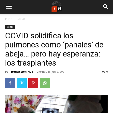
Inicio
Salud
Salud
COVID solidifica los
pulmones como ‘panales’ de
abeja… pero hay esperanza:
los trasplantes
Por
Redacción N24
-
viernes 18 junio, 2021
0