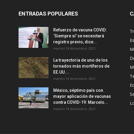
ENTRADAS POPULARES
C
Refuerzo de vacuna COVID:
T
‘Siempre sí’ se necesitará
E
registro previo, dice...
martes 14 diciembre, 2021
M
D
La trayectoria de uno de los
tornados más mortíferos de
M
EE.UU....
T
martes 14 diciembre, 2021
E
México, séptimo país con
Sa
mayor aplicación de vacunas
contra COVID-19: Marcelo...
Lo
martes 14 diciembre, 2021