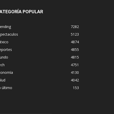
ATEGORÍA POPULAR
rending
7282
spectaculos
5123
éxico
4874
eportes
4855
undo
4815
ech
4751
conomía
4130
lud
4042
 último
153