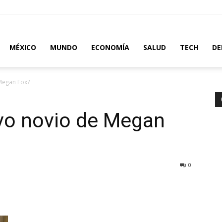
MÉXICO
MUNDO
ECONOMÍA
SALUD
TECH
DE
Megan Fox?
evo novio de Megan
0