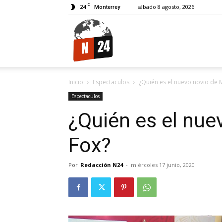
C
24
sábado 8 agosto, 2026
Monterrey
N24.
Inicio
Espectaculos
¿Quién es el nuevo novio de 
Espectaculos
¿Quién es el nu
Fox?
Por
Redacción N24
-
miércoles 17 junio, 2020