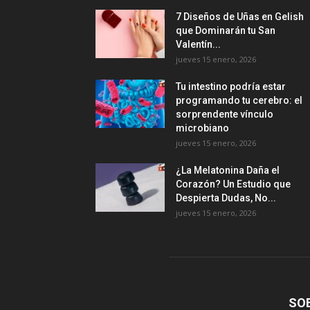
7 Diseños de Uñas en Gelish
que Dominarán tu San
Valentín...
jueves 15 enero, 2026
Tu intestino podría estar
programando tu cerebro: el
sorprendente vínculo
microbiano
jueves 15 enero, 2026
¿La Melatonina Daña el
Corazón? Un Estudio que
Despierta Dudas, No...
jueves 15 enero, 2026
SO