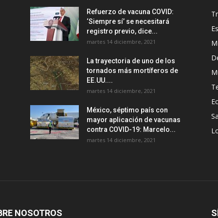
Refuerzo de vacuna COVID:
T
‘Siempre sí’ se necesitará
E
registro previo, dice...
martes 14 diciembre, 2021
M
D
La trayectoria de uno de los
tornados más mortíferos de
M
EE.UU....
T
martes 14 diciembre, 2021
E
México, séptimo país con
Sa
mayor aplicación de vacunas
contra COVID-19: Marcelo...
Lo
martes 14 diciembre, 2021
BRE NOSOTROS
S