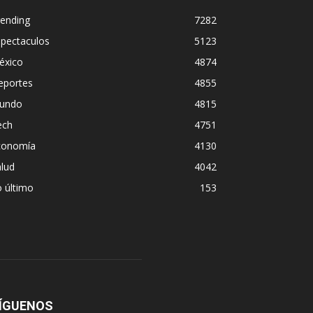
rending
7282
spectaculos
5123
éxico
4874
eportes
4855
undo
4815
ech
4751
conomía
4130
lud
4042
 último
153
ÍGUENOS