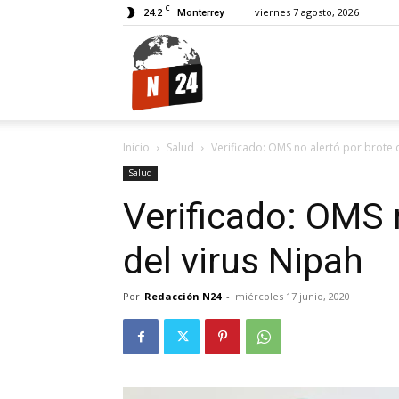
C
24.2
viernes 7 agosto, 2026
Monterrey
N24.
Inicio
Salud
Verificado: OMS no alertó por brote 
Salud
Verificado: OMS 
del virus Nipah
Por
Redacción N24
-
miércoles 17 junio, 2020