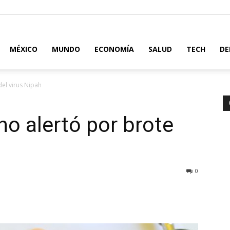
MÉXICO
MUNDO
ECONOMÍA
SALUD
TECH
DE
del virus Nipah
no alertó por brote
0