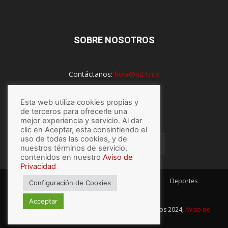
SOBRE NOSOTROS
Contáctanos:
hola@n24.mx
Esta web utiliza cookies propias y
SÍGUENOS
de terceros para ofrecerle una
mejor experiencia y servicio. Al dar
clic en Aceptar, esta consintiendo el
uso de todas las cookies, y de
nuestros términos de servicio,
contenidos en nuestro
Aviso de
Privacidad
México
Mundo
Economía
Salud
Tech
Deportes
Configuración de Cookies
Espectaculos
Lo último
Acceptar
© Hecho con
por N24.mx, Derechos Reservados 2024,
Aviso de
privacidad