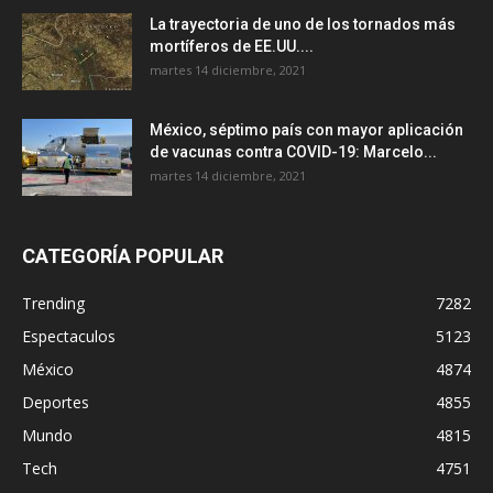
La trayectoria de uno de los tornados más
mortíferos de EE.UU....
martes 14 diciembre, 2021
México, séptimo país con mayor aplicación
de vacunas contra COVID-19: Marcelo...
martes 14 diciembre, 2021
CATEGORÍA POPULAR
Trending
7282
Espectaculos
5123
México
4874
Deportes
4855
Mundo
4815
Tech
4751