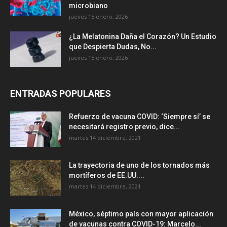
microbiano
jueves 15 enero, 2026
¿La Melatonina Daña el Corazón? Un Estudio
que Despierta Dudas, No...
jueves 15 enero, 2026
ENTRADAS POPULARES
Refuerzo de vacuna COVID: ‘Siempre sí’ se
necesitará registro previo, dice...
martes 14 diciembre, 2021
La trayectoria de uno de los tornados más
mortíferos de EE.UU....
martes 14 diciembre, 2021
México, séptimo país con mayor aplicación
de vacunas contra COVID-19: Marcelo...