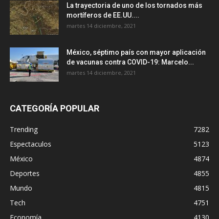
La trayectoria de uno de los tornados más
mortíferos de EE.UU....
martes 14 diciembre, 2021
México, séptimo país con mayor aplicación
de vacunas contra COVID-19: Marcelo...
martes 14 diciembre, 2021
CATEGORÍA POPULAR
Trending
7282
Espectaculos
5123
México
4874
Deportes
4855
Mundo
4815
Tech
4751
Economía
4130