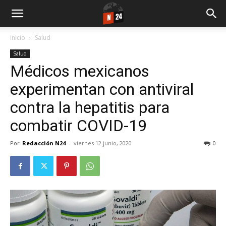
Inicio
Salud
Salud
Médicos mexicanos
experimentan con antiviral
contra la hepatitis para
combatir COVID-19
Por
Redacción N24
-
viernes 12 junio, 2020
0