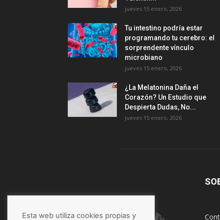
jueves 15 enero, 2026
Tu intestino podría estar
programando tu cerebro: el
sorprendente vínculo
microbiano
jueves 15 enero, 2026
¿La Melatonina Daña el
Corazón? Un Estudio que
Despierta Dudas, No...
jueves 15 enero, 2026
SO
Esta web utiliza cookies propias y
Cont