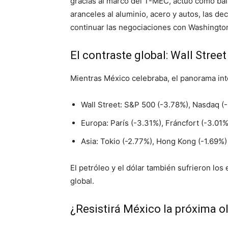
gracias al marco del T-MEC, actuó como bá
aranceles al aluminio, acero y autos, las d
continuar las negociaciones con Washington
El contraste global: Wall Street
Mientras México celebraba, el panorama int
Wall Street: S&P 500 (-3.78%), Nasdaq (
Europa: París (-3.31%), Fráncfort (-3.01%
Asia: Tokio (-2.77%), Hong Kong (-1.69%)
El petróleo y el dólar también sufrieron los
global.
¿Resistirá México la próxima o