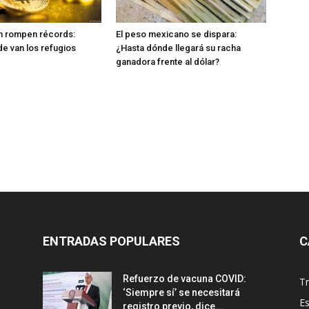
in rompen récords:
El peso mexicano se dispara:
e van los refugios
¿Hasta dónde llegará su racha
ganadora frente al dólar?
ENTRADAS POPULARES
C
Refuerzo de vacuna COVID:
T
‘Siempre sí’ se necesitará
E
registro previo, dice...