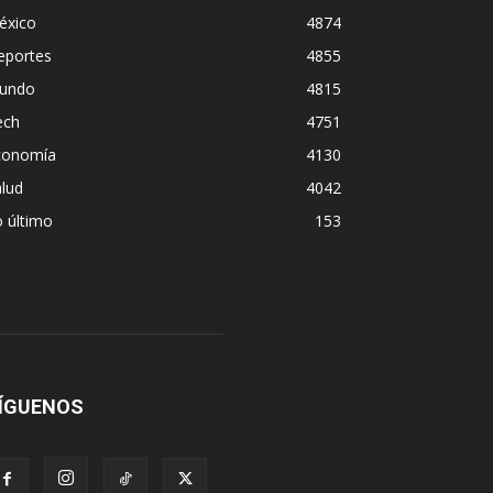
éxico
4874
eportes
4855
undo
4815
ech
4751
conomía
4130
lud
4042
 último
153
ÍGUENOS