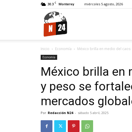
C
30.3
miércoles 5 agosto, 2026
Monterrey
N24.
Inicio
Economía
México brilla en medio del caos:
Economía
México brilla en
y peso se fortal
mercados global
Por
Redacción N24
-
sábado 5 abril, 2025