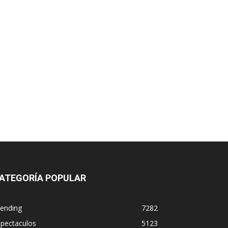
ATEGORÍA POPULAR
rending
7282
spectaculos
5123