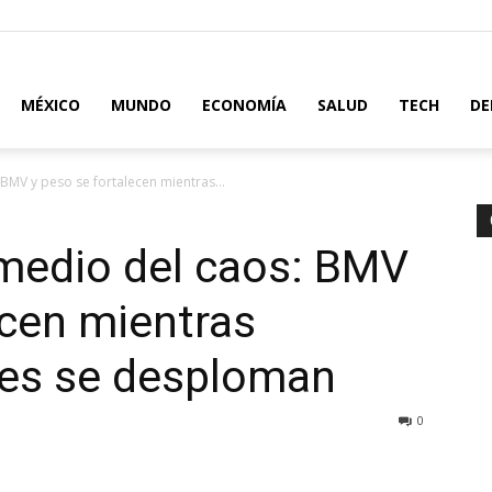
MÉXICO
MUNDO
ECONOMÍA
SALUD
TECH
DE
 BMV y peso se fortalecen mientras...
 medio del caos: BMV
ecen mientras
es se desploman
0