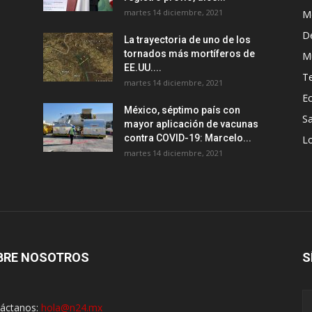
martes 14 diciembre, 2021
M
D
La trayectoria de uno de los
tornados más mortíferos de
M
EE.UU....
T
martes 14 diciembre, 2021
E
México, séptimo país con
Sa
mayor aplicación de vacunas
contra COVID-19: Marcelo...
Lo
martes 14 diciembre, 2021
BRE NOSOTROS
S
áctanos:
hola@n24.mx