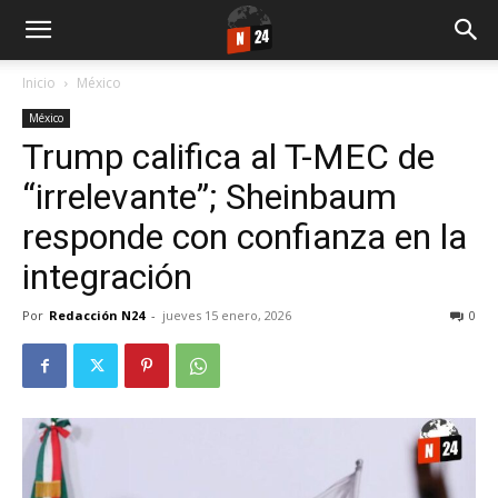
Inicio
México
México
Trump califica al T-MEC de
“irrelevante”; Sheinbaum
responde con confianza en la
integración
Por
Redacción N24
-
jueves 15 enero, 2026
0