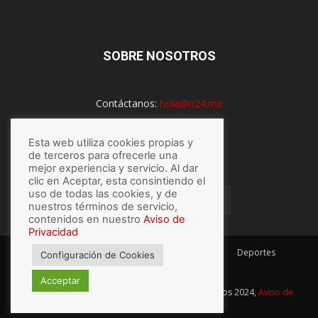
SOBRE NOSOTROS
Contáctanos:
hola@n24.mx
Esta web utiliza cookies propias y
SÍGUENOS
de terceros para ofrecerle una
mejor experiencia y servicio. Al dar
clic en Aceptar, esta consintiendo el
uso de todas las cookies, y de
nuestros términos de servicio,
contenidos en nuestro
Aviso de
Privacidad
México
Mundo
Economía
Salud
Tech
Deportes
Configuración de Cookies
Espectaculos
Lo último
Acceptar
© Hecho con
por N24.mx, Derechos Reservados 2024,
Aviso de
privacidad