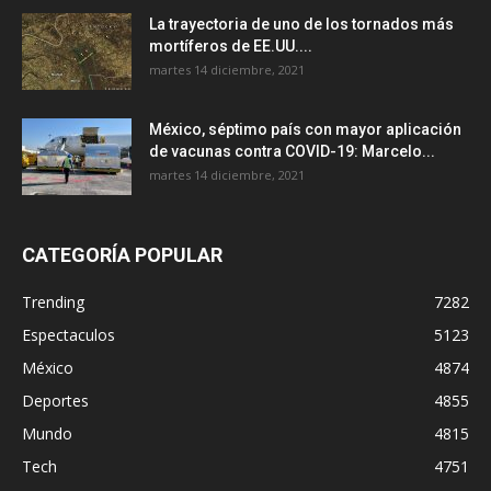
La trayectoria de uno de los tornados más
mortíferos de EE.UU....
martes 14 diciembre, 2021
México, séptimo país con mayor aplicación
de vacunas contra COVID-19: Marcelo...
martes 14 diciembre, 2021
CATEGORÍA POPULAR
Trending
7282
Espectaculos
5123
México
4874
Deportes
4855
Mundo
4815
Tech
4751