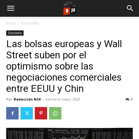
Inicio
Economía
Economía
Las bolsas europeas y Wall
Street suben por el
optimismo sobre las
negociaciones comerciales
entre EEUU y Chin
Por
Redacción N24
-
viernes 8 mayo, 2020
0