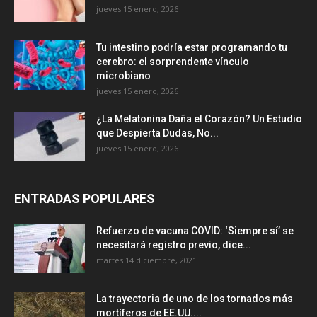
jueves 15 enero, 2026
Tu intestino podría estar programando tu
cerebro: el sorprendente vínculo
microbiano
jueves 15 enero, 2026
¿La Melatonina Daña el Corazón? Un Estudio
que Despierta Dudas, No...
jueves 15 enero, 2026
ENTRADAS POPULARES
Refuerzo de vacuna COVID: ‘Siempre sí’ se
necesitará registro previo, dice...
martes 14 diciembre, 2021
La trayectoria de uno de los tornados más
mortíferos de EE.UU....