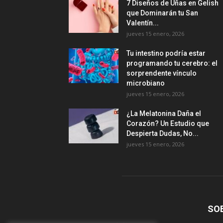
7 Diseños de Uñas en Gelish
que Dominarán tu San
Valentín...
jueves 15 enero, 2026
Tu intestino podría estar
programando tu cerebro: el
sorprendente vínculo
microbiano
jueves 15 enero, 2026
¿La Melatonina Daña el
Corazón? Un Estudio que
Despierta Dudas, No...
jueves 15 enero, 2026
SO