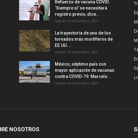
Refuerzo de vacuna COVID:
T
‘Siempre sí’ se necesitará
E
registro previo, dice...
martes 14 diciembre, 2021
M
D
La trayectoria de uno de los
tornados más mortíferos de
M
EE.UU....
T
martes 14 diciembre, 2021
E
México, séptimo país con
Sa
mayor aplicación de vacunas
contra COVID-19: Marcelo...
Lo
martes 14 diciembre, 2021
BRE NOSOTROS
S