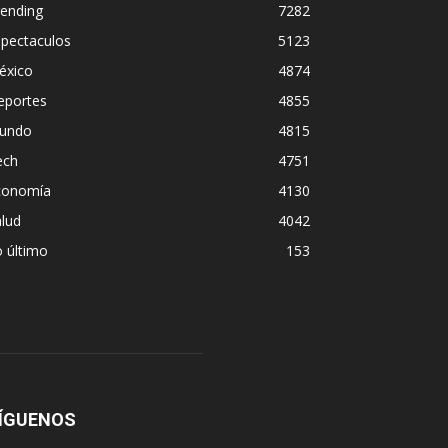
rending
7282
spectaculos
5123
éxico
4874
eportes
4855
undo
4815
ech
4751
conomía
4130
lud
4042
 último
153
ÍGUENOS