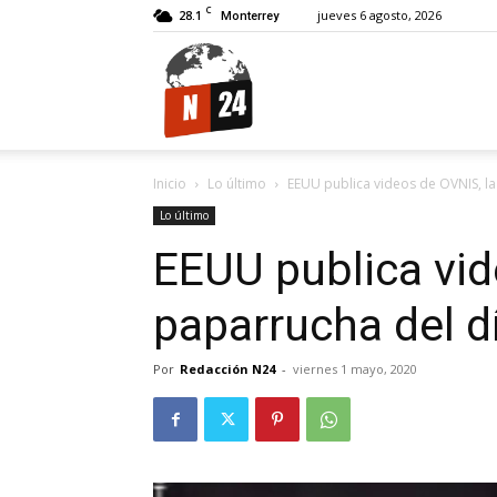
C
28.1
jueves 6 agosto, 2026
Monterrey
N24.
Inicio
Lo último
EEUU publica videos de OVNIS, la
Lo último
EEUU publica vid
paparrucha del d
Por
Redacción N24
-
viernes 1 mayo, 2020