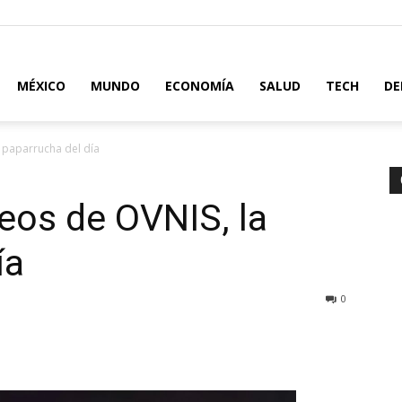
MÉXICO
MUNDO
ECONOMÍA
SALUD
TECH
DE
 paparrucha del día
eos de OVNIS, la
ía
0