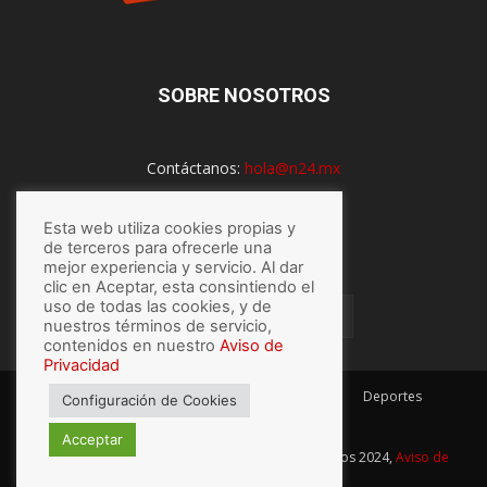
SOBRE NOSOTROS
Contáctanos:
hola@n24.mx
Esta web utiliza cookies propias y
SÍGUENOS
de terceros para ofrecerle una
mejor experiencia y servicio. Al dar
clic en Aceptar, esta consintiendo el
uso de todas las cookies, y de
nuestros términos de servicio,
contenidos en nuestro
Aviso de
Privacidad
México
Mundo
Economía
Salud
Tech
Deportes
Configuración de Cookies
Espectaculos
Lo último
Acceptar
© Hecho con
por N24.mx, Derechos Reservados 2024,
Aviso de
privacidad