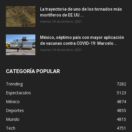
La trayectoria de uno de los tornados más
mortíferos de EE.UU....
martes 14 diciembre, 2021
México, séptimo país con mayor aplicación
de vacunas contra COVID-19: Marcelo...
martes 14 diciembre, 2021
CATEGORÍA POPULAR
Trending
7282
Espectaculos
5123
México
4874
Deportes
4855
Mundo
4815
Tech
4751