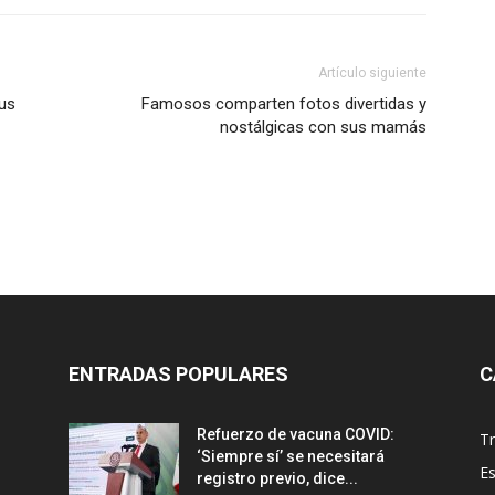
Artículo siguiente
rus
Famosos comparten fotos divertidas y
nostálgicas con sus mamás
ENTRADAS POPULARES
C
Refuerzo de vacuna COVID:
T
‘Siempre sí’ se necesitará
E
registro previo, dice...