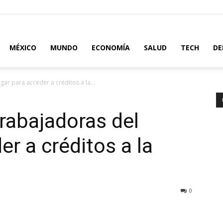
MÉXICO
MUNDO
ECONOMÍA
SALUD
TECH
DE
ar para acceder a créditos a la...
rabajadoras del
r a créditos a la
0