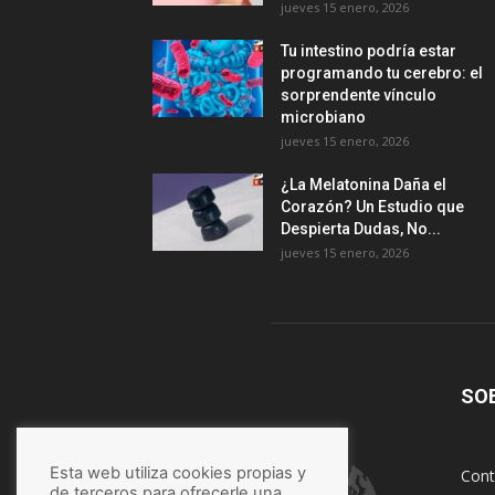
jueves 15 enero, 2026
Tu intestino podría estar
programando tu cerebro: el
sorprendente vínculo
microbiano
jueves 15 enero, 2026
¿La Melatonina Daña el
Corazón? Un Estudio que
Despierta Dudas, No...
jueves 15 enero, 2026
SO
Esta web utiliza cookies propias y
Cont
de terceros para ofrecerle una