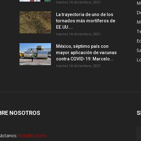
martes 14 diciembre, 2021
M
D
La trayectoria de uno de los
tornados más mortíferos de
M
EE.UU....
T
martes 14 diciembre, 2021
E
México, séptimo país con
Sa
mayor aplicación de vacunas
contra COVID-19: Marcelo...
Lo
martes 14 diciembre, 2021
BRE NOSOTROS
S
áctanos:
hola@n24.mx