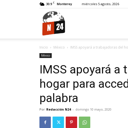
C
30.9
miércoles 5 agosto, 2026
Monterrey
N24.
Inicio
México
IMSS apoyará a trabajadoras del hog
México
IMSS apoyará a t
hogar para accede
palabra
Por
Redacción N24
-
domingo 10 mayo, 2020