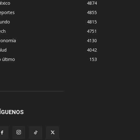
éxico
4874
eportes
4855
undo
4815
ech
4751
conomía
4130
lud
4042
 último
153
ÍGUENOS