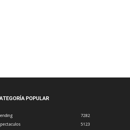
ATEGORÍA POPULAR
rending
7282
spectaculos
5123