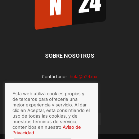
SOBRE NOSOTROS
Contáctanos:
hola@n24.mx
Esta web utiliza cookies propias y
SÍGUENOS
de terceros para ofrecerle una
mejor experiencia y servicio. Al dar
clic en Aceptar, esta consintiendo el
uso de todas las cookies, y de
nuestros términos de servicio,
contenidos en nuestro
Aviso de
Privacidad