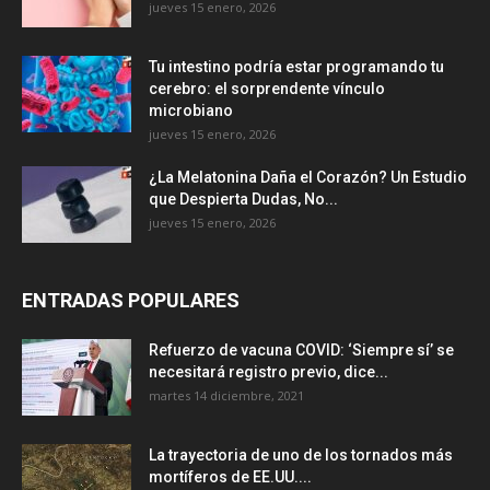
jueves 15 enero, 2026
Tu intestino podría estar programando tu
cerebro: el sorprendente vínculo
microbiano
jueves 15 enero, 2026
¿La Melatonina Daña el Corazón? Un Estudio
que Despierta Dudas, No...
jueves 15 enero, 2026
ENTRADAS POPULARES
Refuerzo de vacuna COVID: ‘Siempre sí’ se
necesitará registro previo, dice...
martes 14 diciembre, 2021
La trayectoria de uno de los tornados más
mortíferos de EE.UU....