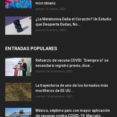
microbiano
jueves 15 enero, 2026
¿La Melatonina Daña el Corazón? Un Estudio
que Despierta Dudas, No...
jueves 15 enero, 2026
ENTRADAS POPULARES
Refuerzo de vacuna COVID: ‘Siempre sí’ se
necesitará registro previo, dice...
martes 14 diciembre, 2021
La trayectoria de uno de los tornados más
mortíferos de EE.UU....
martes 14 diciembre, 2021
México, séptimo país con mayor aplicación
de vacunas contra COVID-19: Marcelo...