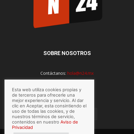
SOBRE NOSOTROS
Contáctanos:
hola@n24.mx
Esta web utiliza cookies propias y
SÍGUENOS
de terceros para ofrecerle una
mejor experiencia y servicio. Al dar
clic en Aceptar, esta consintiendo el
uso de todas las cookies, y de
nuestros términos de servicio,
contenidos en nuestro
Aviso de
Privacidad