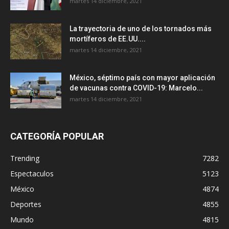
martes 14 diciembre, 2021
La trayectoria de uno de los tornados más
mortíferos de EE.UU....
martes 14 diciembre, 2021
México, séptimo país con mayor aplicación
de vacunas contra COVID-19: Marcelo...
martes 14 diciembre, 2021
CATEGORÍA POPULAR
Trending
7282
Espectaculos
5123
México
4874
Deportes
4855
Mundo
4815