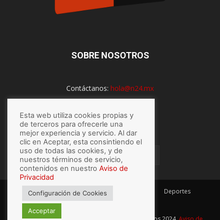
SOBRE NOSOTROS
Contáctanos:
hola@n24.mx
Esta web utiliza cookies propias y
SÍGUENOS
de terceros para ofrecerle una
mejor experiencia y servicio. Al dar
clic en Aceptar, esta consintiendo el
uso de todas las cookies, y de
nuestros términos de servicio,
contenidos en nuestro
Aviso de
Privacidad
México
Mundo
Economía
Salud
Tech
Deportes
Configuración de Cookies
Espectaculos
Lo último
Acceptar
© Hecho con
por N24.mx, Derechos Reservados 2024,
Aviso de