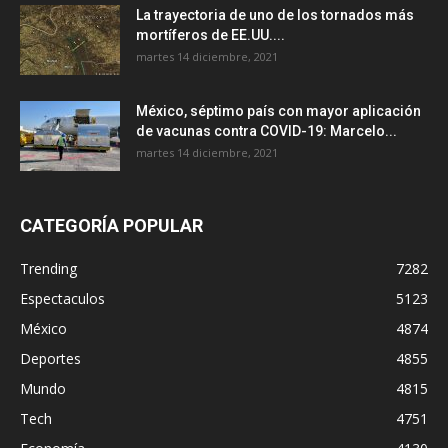
La trayectoria de uno de los tornados más
mortíferos de EE.UU....
martes 14 diciembre, 2021
México, séptimo país con mayor aplicación
de vacunas contra COVID-19: Marcelo...
martes 14 diciembre, 2021
CATEGORÍA POPULAR
Trending
7282
Espectaculos
5123
México
4874
Deportes
4855
Mundo
4815
Tech
4751