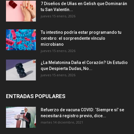
7 Diseños de Uñas en Gelish que Dominarán
tu San Valentín...
jueves 15 enero, 2026
Tu intestino podría estar programando tu
cerebro: el sorprendente vínculo
microbiano
jueves 15 enero, 2026
¿La Melatonina Daña el Corazón? Un Estudio
que Despierta Dudas, No...
jueves 15 enero, 2026
ENTRADAS POPULARES
Refuerzo de vacuna COVID: ‘Siempre sí’ se
necesitará registro previo, dice...
martes 14 diciembre, 2021