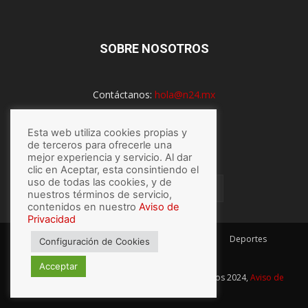
SOBRE NOSOTROS
Contáctanos:
hola@n24.mx
Esta web utiliza cookies propias y
de terceros para ofrecerle una
SÍGUENOS
mejor experiencia y servicio. Al dar
clic en Aceptar, esta consintiendo el
uso de todas las cookies, y de
nuestros términos de servicio,
contenidos en nuestro
Aviso de
Privacidad
México
Mundo
Economía
Salud
Tech
Deportes
Configuración de Cookies
Espectaculos
Lo último
Acceptar
© Hecho con
por N24.mx, Derechos Reservados 2024,
Aviso de
privacidad