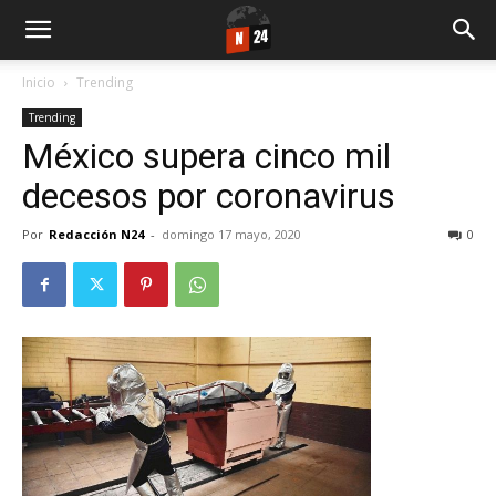
Inicio
Trending
Trending
México supera cinco mil
decesos por coronavirus
Por
Redacción N24
-
domingo 17 mayo, 2020
0