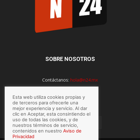
SOBRE NOSOTROS
Contáctanos:
hola@n24.mx
Esta web utiliza cookies propias y
SÍGUENOS
de terceros para ofrecerle una
mejor experiencia y servicio. Al dar
clic en Aceptar, esta consintiendo el
uso de todas las cookies, y de
nuestros términos de servicio,
contenidos en nuestro
Aviso de
Privacidad