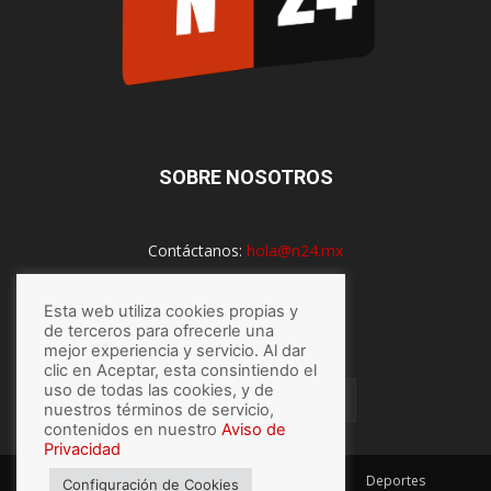
SOBRE NOSOTROS
Contáctanos:
hola@n24.mx
Esta web utiliza cookies propias y
SÍGUENOS
de terceros para ofrecerle una
mejor experiencia y servicio. Al dar
clic en Aceptar, esta consintiendo el
uso de todas las cookies, y de
nuestros términos de servicio,
contenidos en nuestro
Aviso de
Privacidad
México
Mundo
Economía
Salud
Tech
Deportes
Configuración de Cookies