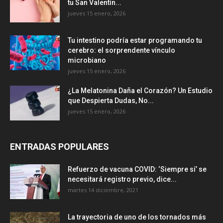
tu San Valentín...
jueves 15 enero, 2026
Tu intestino podría estar programando tu
cerebro: el sorprendente vínculo
microbiano
jueves 15 enero, 2026
¿La Melatonina Daña el Corazón? Un Estudio
que Despierta Dudas, No...
jueves 15 enero, 2026
ENTRADAS POPULARES
Refuerzo de vacuna COVID: ‘Siempre sí’ se
necesitará registro previo, dice...
martes 14 diciembre, 2021
La trayectoria de uno de los tornados más