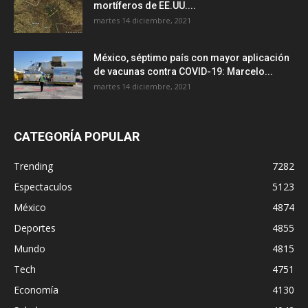
mortíferos de EE.UU....
martes 14 diciembre, 2021
México, séptimo país con mayor aplicación
de vacunas contra COVID-19: Marcelo...
martes 14 diciembre, 2021
CATEGORÍA POPULAR
Trending
7282
Espectaculos
5123
México
4874
Deportes
4855
Mundo
4815
Tech
4751
Economía
4130