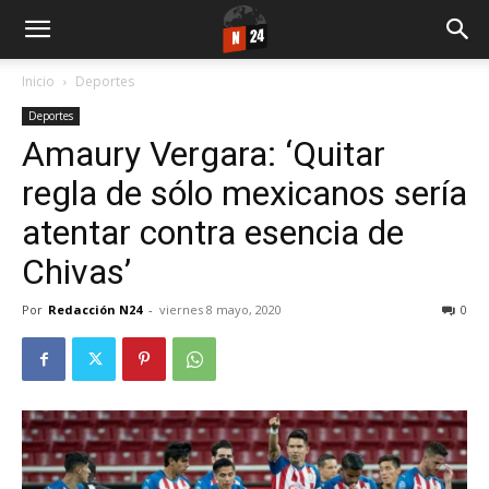
Inicio
Deportes
Deportes
Amaury Vergara: ‘Quitar
regla de sólo mexicanos sería
atentar contra esencia de
Chivas’
Por
Redacción N24
-
viernes 8 mayo, 2020
0