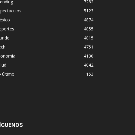
rending
7282
spectaculos
5123
éxico
4874
eportes
4855
undo
4815
ech
4751
conomía
4130
lud
4042
 último
153
ÍGUENOS