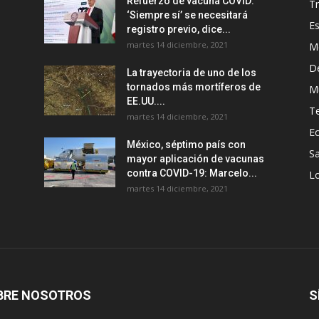
Refuerzo de vacuna COVID:
T
‘Siempre sí’ se necesitará
E
registro previo, dice...
martes 14 diciembre, 2021
M
D
La trayectoria de uno de los
tornados más mortíferos de
M
EE.UU....
T
martes 14 diciembre, 2021
E
México, séptimo país con
Sa
mayor aplicación de vacunas
contra COVID-19: Marcelo...
Lo
martes 14 diciembre, 2021
BRE NOSOTROS
S