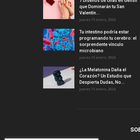
7 Diseños de Uñas en Gelish
que Dominarán tu San
Valentín...
jueves 15 enero, 2026
Tu intestino podría estar
programando tu cerebro: el
sorprendente vínculo
microbiano
jueves 15 enero, 2026
¿La Melatonina Daña el
Corazón? Un Estudio que
Despierta Dudas, No...
jueves 15 enero, 2026
SO