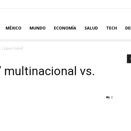
MÉXICO
MUNDO
ECONOMÍA
SALUD
TECH
DE
s. López-Gatell
 multinacional vs.
0