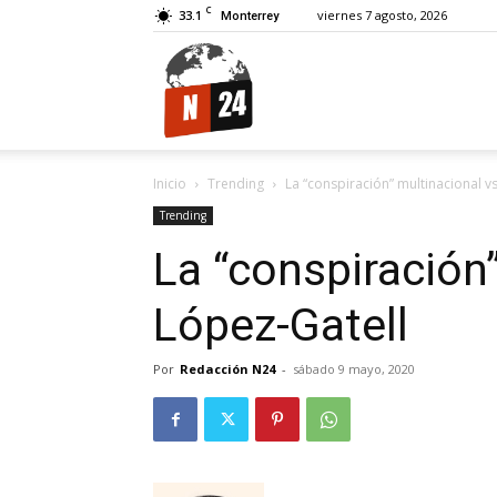
C
33.1
viernes 7 agosto, 2026
Monterrey
N24.
Inicio
Trending
La “conspiración” multinacional v
Trending
La “conspiración”
López-Gatell
Por
Redacción N24
-
sábado 9 mayo, 2020