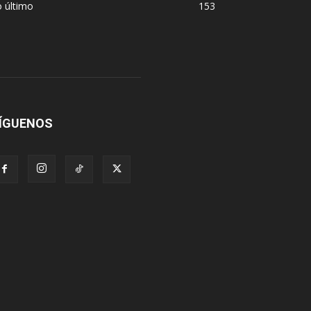
 último
153
ÍGUENOS