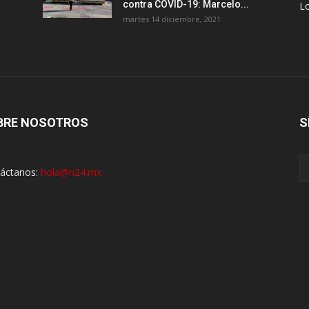
contra COVID-19: Marcelo...
Lo
martes 14 diciembre, 2021
BRE NOSOTROS
S
áctanos:
hola@n24.mx