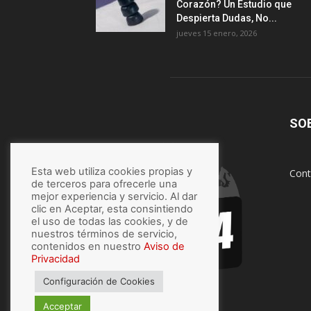
Corazón? Un Estudio que
Despierta Dudas, No...
jueves 15 enero, 2026
SO
Esta web utiliza cookies propias y
Cont
de terceros para ofrecerle una
mejor experiencia y servicio. Al dar
clic en Aceptar, esta consintiendo
el uso de todas las cookies, y de
nuestros términos de servicio,
contenidos en nuestro
Aviso de
Privacidad
Configuración de Cookies
Acceptar