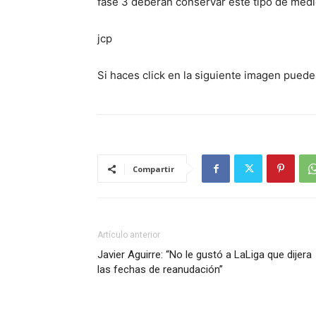
fase 3 deberán conservar este tipo de medi
jcp
Si haces click en la siguiente imagen puede
Compartir
Artículo anterior
Javier Aguirre: “No le gustó a LaLiga que dijera
las fechas de reanudación”