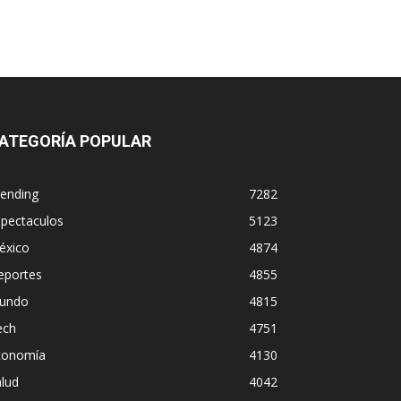
ATEGORÍA POPULAR
rending
7282
spectaculos
5123
éxico
4874
eportes
4855
undo
4815
ech
4751
conomía
4130
lud
4042