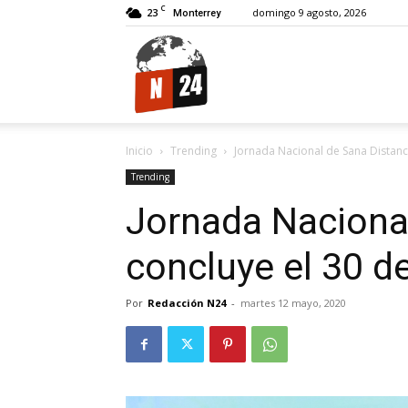
C
23
domingo 9 agosto, 2026
Monterrey
N24.
Inicio
Trending
Jornada Nacional de Sana Distanc
Trending
Jornada Nacional
concluye el 30 
Por
Redacción N24
-
martes 12 mayo, 2020