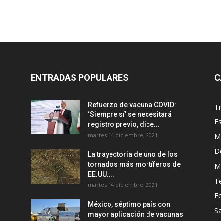
ENTRADAS POPULARES
C
Refuerzo de vacuna COVID:
T
‘Siempre sí’ se necesitará
E
registro previo, dice...
martes 14 diciembre, 2021
M
D
La trayectoria de uno de los
tornados más mortíferos de
M
EE.UU....
T
martes 14 diciembre, 2021
E
México, séptimo país con
Sa
mayor aplicación de vacunas