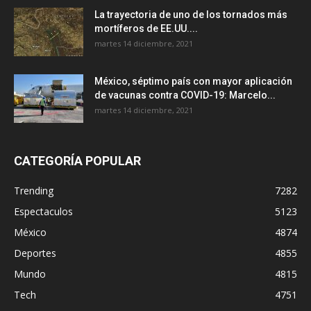
La trayectoria de uno de los tornados más
mortíferos de EE.UU....
martes 14 diciembre, 2021
México, séptimo país con mayor aplicación
de vacunas contra COVID-19: Marcelo...
martes 14 diciembre, 2021
CATEGORÍA POPULAR
Trending
7282
Espectaculos
5123
México
4874
Deportes
4855
Mundo
4815
Tech
4751