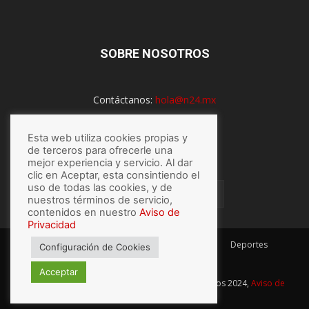
SOBRE NOSOTROS
Contáctanos:
hola@n24.mx
Esta web utiliza cookies propias y
de terceros para ofrecerle una
SÍGUENOS
mejor experiencia y servicio. Al dar
clic en Aceptar, esta consintiendo el
uso de todas las cookies, y de
nuestros términos de servicio,
contenidos en nuestro
Aviso de
Privacidad
México
Mundo
Economía
Salud
Tech
Deportes
Configuración de Cookies
Espectaculos
Lo último
Acceptar
© Hecho con
por N24.mx, Derechos Reservados 2024,
Aviso de
privacidad