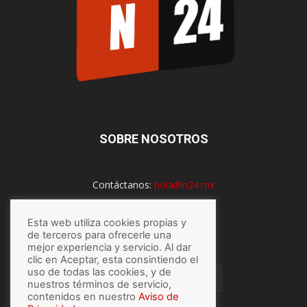
SOBRE NOSOTROS
Contáctanos:
hola@n24.mx
Esta web utiliza cookies propias y
SÍGUENOS
de terceros para ofrecerle una
mejor experiencia y servicio. Al dar
clic en Aceptar, esta consintiendo el
uso de todas las cookies, y de
nuestros términos de servicio,
contenidos en nuestro
Aviso de