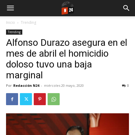
Inicio
Trending
Trending
Alfonso Durazo asegura en el
mes de abril el homicidio
doloso tuvo una baja
marginal
Por
Redacción N24
-
miércoles 20 mayo, 2020
0