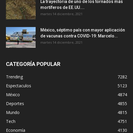
La trayectoria de uno de los tornados más
mortíferos de EE.UU....
martes 14 diciembre, 2021
México, séptimo país con mayor aplicación
de vacunas contra COVID-19: Marcelo...
martes 14 diciembre, 2021
CATEGORÍA POPULAR
Trending
7282
Espectaculos
5123
México
4874
Deportes
4855
Mundo
4815
Tech
4751
Economía
4130