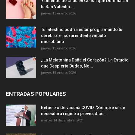
7 Diseños de Uñas en Gelish que Dominarán
tu San Valentín...
jueves 15 enero, 2026
Tu intestino podría estar programando tu
cerebro: el sorprendente vínculo
microbiano
jueves 15 enero, 2026
¿La Melatonina Daña el Corazón? Un Estudio
que Despierta Dudas, No...
jueves 15 enero, 2026
ENTRADAS POPULARES
Refuerzo de vacuna COVID: ‘Siempre sí’ se
necesitará registro previo, dice...
martes 14 diciembre, 2021