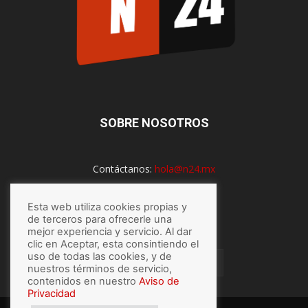
SOBRE NOSOTROS
Contáctanos:
hola@n24.mx
Esta web utiliza cookies propias y
SÍGUENOS
de terceros para ofrecerle una
mejor experiencia y servicio. Al dar
clic en Aceptar, esta consintiendo el
uso de todas las cookies, y de
nuestros términos de servicio,
contenidos en nuestro
Aviso de
Privacidad