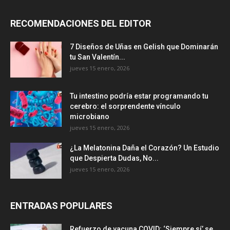
RECOMENDACIONES DEL EDITOR
7 Diseños de Uñas en Gelish que Dominarán
tu San Valentín...
jueves 15 enero, 2026
Tu intestino podría estar programando tu
cerebro: el sorprendente vínculo
microbiano
jueves 15 enero, 2026
¿La Melatonina Daña el Corazón? Un Estudio
que Despierta Dudas, No...
jueves 15 enero, 2026
ENTRADAS POPULARES
Refuerzo de vacuna COVID: ‘Siempre sí’ se