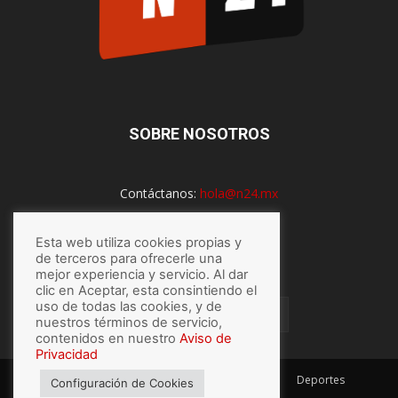
SOBRE NOSOTROS
Contáctanos:
hola@n24.mx
Esta web utiliza cookies propias y
SÍGUENOS
de terceros para ofrecerle una
mejor experiencia y servicio. Al dar
clic en Aceptar, esta consintiendo el
uso de todas las cookies, y de
nuestros términos de servicio,
contenidos en nuestro
Aviso de
Privacidad
México
Mundo
Economía
Salud
Tech
Deportes
Configuración de Cookies