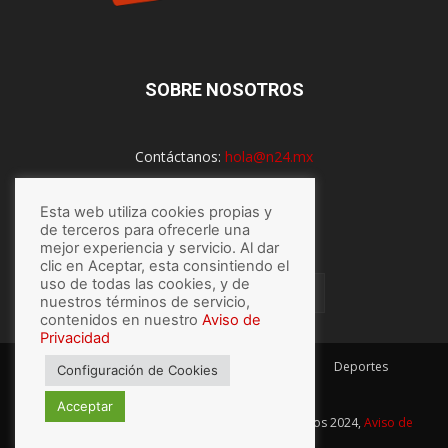
SOBRE NOSOTROS
Contáctanos:
hola@n24.mx
Esta web utiliza cookies propias y
SÍGUENOS
de terceros para ofrecerle una
mejor experiencia y servicio. Al dar
clic en Aceptar, esta consintiendo el
uso de todas las cookies, y de
nuestros términos de servicio,
contenidos en nuestro
Aviso de
Privacidad
México
Mundo
Economía
Salud
Tech
Deportes
Configuración de Cookies
Espectaculos
Lo último
Acceptar
© Hecho con
por N24.mx, Derechos Reservados 2024,
Aviso de
privacidad