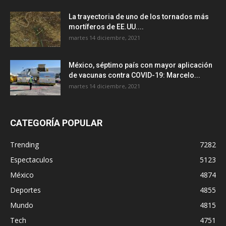
La trayectoria de uno de los tornados más
mortíferos de EE.UU....
martes 14 diciembre, 2021
México, séptimo país con mayor aplicación
de vacunas contra COVID-19: Marcelo...
martes 14 diciembre, 2021
CATEGORÍA POPULAR
Trending
7282
Espectaculos
5123
México
4874
Deportes
4855
Mundo
4815
Tech
4751