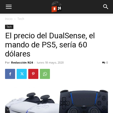
Inicio
Tech
Tech
El precio del DualSense, el
mando de PS5, sería 60
dólares
Por
Redacción N24
-
lunes 18 mayo, 2020
0