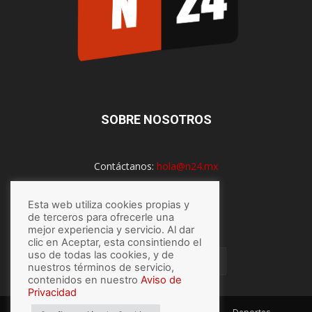
SOBRE NOSOTROS
Contáctanos:
hola@n24.mx
Esta web utiliza cookies propias y
SÍGUENOS
de terceros para ofrecerle una
mejor experiencia y servicio. Al dar
clic en Aceptar, esta consintiendo el
uso de todas las cookies, y de
nuestros términos de servicio,
contenidos en nuestro
Aviso de
Privacidad