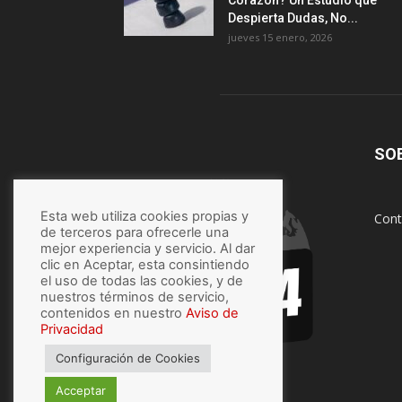
Corazón? Un Estudio que
Despierta Dudas, No...
jueves 15 enero, 2026
SO
Esta web utiliza cookies propias y
Cont
de terceros para ofrecerle una
mejor experiencia y servicio. Al dar
clic en Aceptar, esta consintiendo
el uso de todas las cookies, y de
nuestros términos de servicio,
contenidos en nuestro
Aviso de
Privacidad
Configuración de Cookies
Acceptar