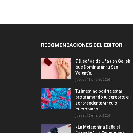
RECOMENDACIONES DEL EDITOR
7 Diseños de Uñas en Gelish
que Dominarán tu San
Valentín...
jueves 15 enero, 2026
Tu intestino podría estar
programando tu cerebro: el
sorprendente vínculo
microbiano
jueves 15 enero, 2026
¿La Melatonina Daña el