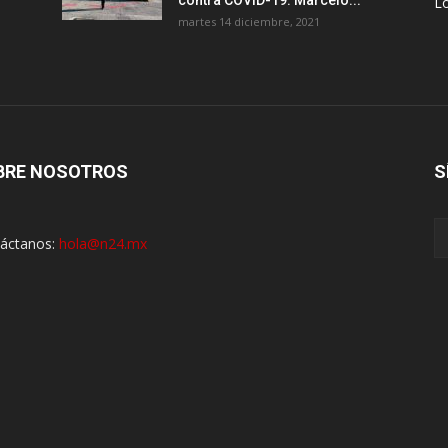
contra COVID-19: Marcelo...
Lo
martes 14 diciembre, 2021
BRE NOSOTROS
S
áctanos:
hola@n24.mx