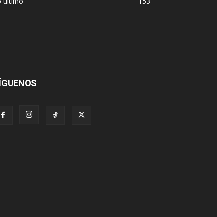
 último
153
ÍGUENOS