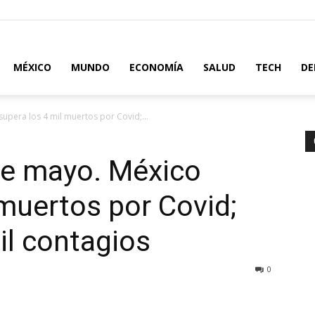
MÉXICO
MUNDO
ECONOMÍA
SALUD
TECH
DE
upera los 4 mil muertos por Covid;...
de mayo. México
 muertos por Covid;
il contagios
0