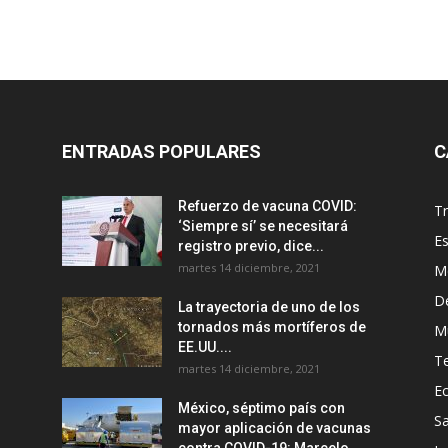
ENTRADAS POPULARES
C
Refuerzo de vacuna COVID:
T
‘Siempre sí’ se necesitará
E
registro previo, dice...
martes 14 diciembre, 2021
M
D
La trayectoria de uno de los
tornados más mortíferos de
M
EE.UU....
T
martes 14 diciembre, 2021
E
México, séptimo país con
Sa
mayor aplicación de vacunas