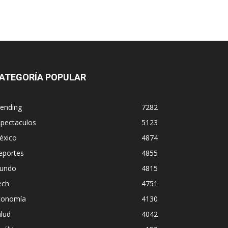
ATEGORÍA POPULAR
rending
7282
spectaculos
5123
éxico
4874
eportes
4855
undo
4815
ech
4751
conomía
4130
lud
4042