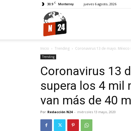
C
30.9
jueves 6 agosto, 2026
Monterrey
N24.
Inicio
Trending
Coronavirus 13 de mayo. México s
Trending
Coronavirus 13 
supera los 4 mil
van más de 40 m
Por
Redacción N24
-
miércoles 13 mayo, 2020