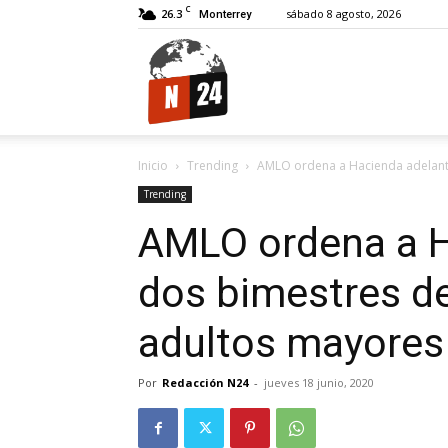
C
26.3
sábado 8 agosto, 2026
Monterrey
N24.
Inicio
Trending
AMLO ordena a Hacienda adelant
Trending
AMLO ordena a H
dos bimestres d
adultos mayores
Por
Redacción N24
-
jueves 18 junio, 2020