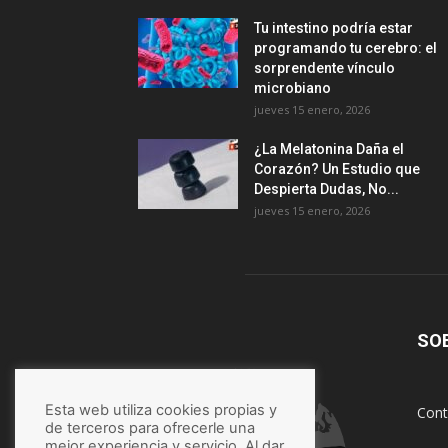
Tu intestino podría estar
programando tu cerebro: el
sorprendente vínculo
microbiano
jueves 15 enero, 2026
¿La Melatonina Daña el
Corazón? Un Estudio que
Despierta Dudas, No...
jueves 15 enero, 2026
SO
Esta web utiliza cookies propias y
Cont
de terceros para ofrecerle una
mejor experiencia y servicio. Al dar