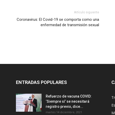
Artículo siguiente
Coronavirus: El Covid-19 se comporta como una
enfermedad de transmisión sexual
ENTRADAS POPULARES
C
Refuerzo de vacuna COVID:
T
‘Siempre sí’ se necesitará
E
registro previo, dice...
martes 14 diciembre, 2021
M