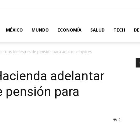
MÉXICO
MUNDO
ECONOMÍA
SALUD
TECH
DE
ar dos bimestres de pensión para adultos mayores
acienda adelantar
e pensión para
0