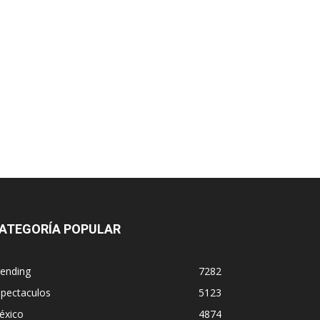
ATEGORÍA POPULAR
rending
7282
spectaculos
5123
éxico
4874