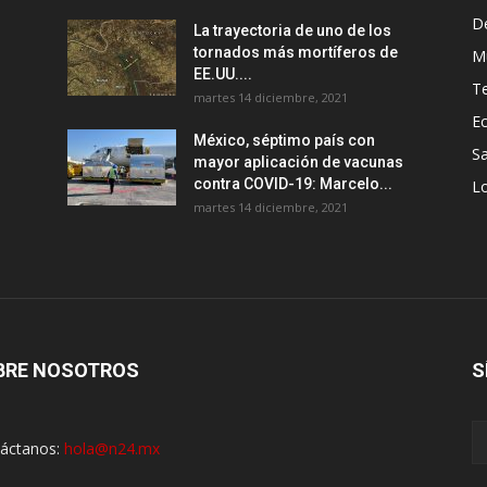
D
La trayectoria de uno de los
tornados más mortíferos de
M
EE.UU....
T
martes 14 diciembre, 2021
E
México, séptimo país con
Sa
mayor aplicación de vacunas
contra COVID-19: Marcelo...
Lo
martes 14 diciembre, 2021
BRE NOSOTROS
S
áctanos:
hola@n24.mx