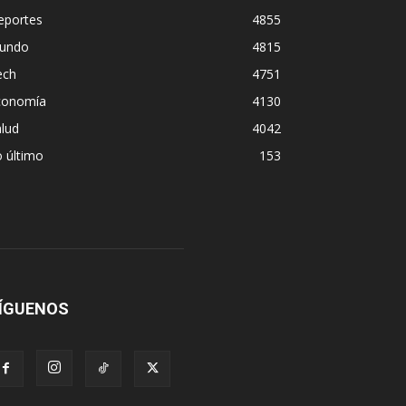
eportes
4855
undo
4815
ech
4751
conomía
4130
lud
4042
 último
153
ÍGUENOS