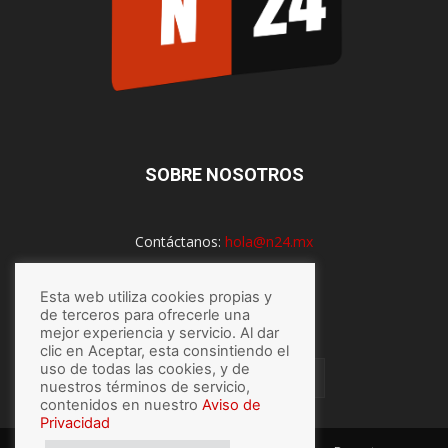
SOBRE NOSOTROS
Contáctanos:
hola@n24.mx
Esta web utiliza cookies propias y
SÍGUENOS
de terceros para ofrecerle una
mejor experiencia y servicio. Al dar
clic en Aceptar, esta consintiendo el
uso de todas las cookies, y de
nuestros términos de servicio,
contenidos en nuestro
Aviso de
Privacidad