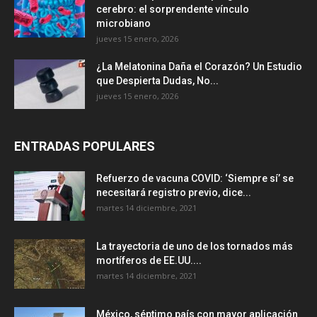
cerebro: el sorprendente vínculo
microbiano
jueves 15 enero, 2026
¿La Melatonina Daña el Corazón? Un Estudio
que Despierta Dudas, No...
jueves 15 enero, 2026
ENTRADAS POPULARES
Refuerzo de vacuna COVID: ‘Siempre sí’ se
necesitará registro previo, dice...
martes 14 diciembre, 2021
La trayectoria de uno de los tornados más
mortíferos de EE.UU....
martes 14 diciembre, 2021
México, séptimo país con mayor aplicación