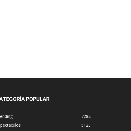
ATEGORÍA POPULAR
rending
7282
spectaculos
5123