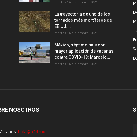
martes 14 diciembre, 2021
M
D
La trayectoria de uno de los
tornados más mortíferos de
M
EE.UU....
T
martes 14 diciembre, 2021
E
México, séptimo país con
Sa
mayor aplicación de vacunas
contra COVID-19: Marcelo...
Lo
martes 14 diciembre, 2021
BRE NOSOTROS
S
áctanos:
hola@n24.mx