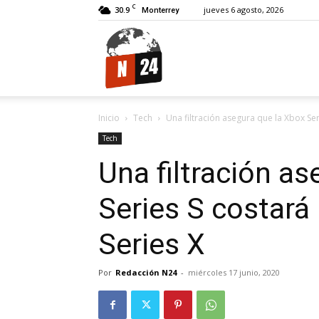
C
30.9
jueves 6 agosto, 2026
Monterrey
N24.
Inicio
Tech
Una filtración asegura que la Xbox Seri
Tech
Una filtración a
Series S costará
Series X
Por
Redacción N24
-
miércoles 17 junio, 2020