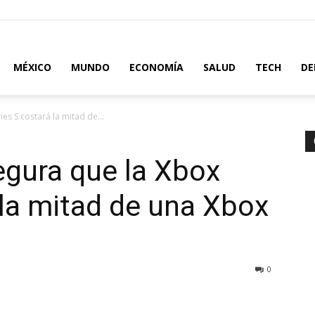
MÉXICO
MUNDO
ECONOMÍA
SALUD
TECH
DE
es S costará la mitad de...
segura que la Xbox
 la mitad de una Xbox
0