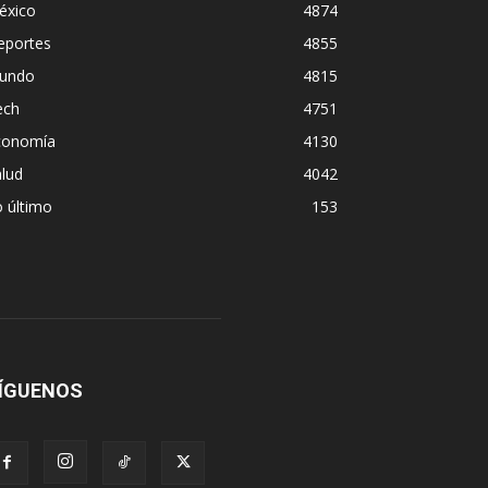
éxico
4874
eportes
4855
undo
4815
ech
4751
conomía
4130
lud
4042
 último
153
ÍGUENOS