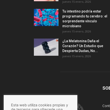
jueves 15 enero, 2026
Tu intestino podría estar
programando tu cerebro: el
sorprendente vínculo
microbiano
jueves 15 enero, 2026
¿La Melatonina Daña el
Corazón? Un Estudio que
Despierta Dudas, No...
jueves 15 enero, 2026
SO
Esta web utiliza cookies propias y
Cont
de terceros para ofrecerle una